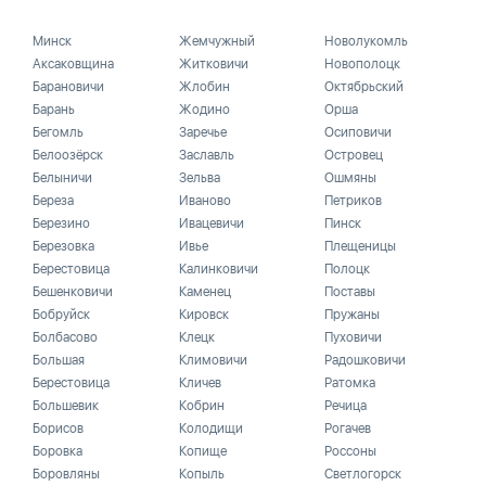
Минск
Жемчужный
Новолукомль
Аксаковщина
Житковичи
Новополоцк
Барановичи
Жлобин
Октябрьский
Барань
Жодино
Орша
Бегомль
Заречье
Осиповичи
Белоозёрск
Заславль
Островец
Белыничи
Зельва
Ошмяны
Береза
Иваново
Петриков
Березино
Ивацевичи
Пинск
Березовка
Ивье
Плещеницы
Берестовица
Калинковичи
Полоцк
Бешенковичи
Каменец
Поставы
Бобруйск
Кировск
Пружаны
Болбасово
Клецк
Пуховичи
Большая
Климовичи
Радошковичи
Берестовица
Кличев
Ратомка
Большевик
Кобрин
Речица
Борисов
Колодищи
Рогачев
Боровка
Копище
Россоны
Боровляны
Копыль
Светлогорск