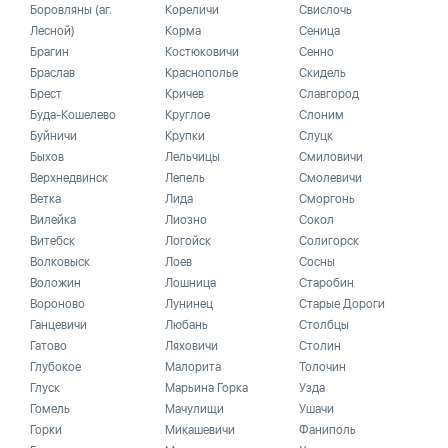
Боровляны (аг.
Кореличи
Свислочь
Лесной)
Корма
Сеница
Брагин
Костюковичи
Сенно
Браслав
Краснополье
Скидель
Брест
Кричев
Славгород
Буда-Кошелево
Круглое
Слоним
Буйничи
Крупки
Слуцк
Быхов
Лельчицы
Смиловичи
Верхнедвинск
Лепель
Смолевичи
Ветка
Лида
Сморгонь
Вилейка
Лиозно
Сокол
Витебск
Логойск
Солигорск
Волковыск
Лоев
Сосны
Воложин
Лошница
Старобин
Вороново
Лунинец
Старые Дороги
Ганцевичи
Любань
Столбцы
Гатово
Ляховичи
Столин
Глубокое
Малорита
Толочин
Глуск
Марьина Горка
Узда
Гомель
Мачулищи
Ушачи
Горки
Микашевичи
Фаниполь