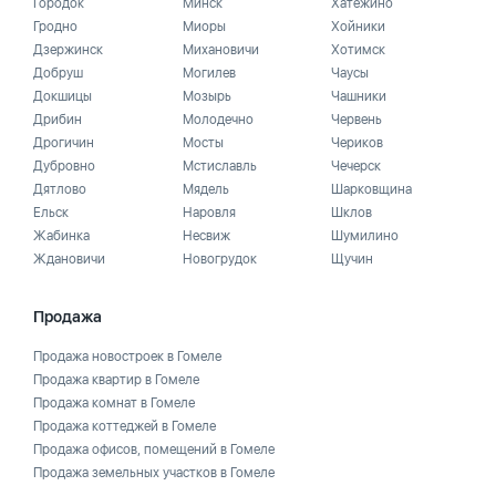
Городок
Минск
Хатежино
Гродно
Миоры
Хойники
Дзержинск
Михановичи
Хотимск
Добруш
Могилев
Чаусы
Докшицы
Мозырь
Чашники
Дрибин
Молодечно
Червень
Дрогичин
Мосты
Чериков
Дубровно
Мстиславль
Чечерск
Дятлово
Мядель
Шарковщина
Ельск
Наровля
Шклов
Жабинка
Несвиж
Шумилино
Ждановичи
Новогрудок
Щучин
Продажа
Продажа новостроек в Гомеле
Продажа квартир в Гомеле
Продажа комнат в Гомеле
Продажа коттеджей в Гомеле
Продажа офисов, помещений в Гомеле
Продажа земельных участков в Гомеле