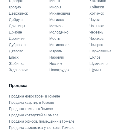
Городок
Минск
Хатежино
Гродно
Миоры
Хойники
Дзержинск
Михановичи
Хотимск
Добруш
Могилев
Чаусы
Докшицы
Мозырь
Чашники
Дрибин
Молодечно
Червень
Дрогичин
Мосты
Чериков
Дубровно
Мстиславль
Чечерск
Дятлово
Мядель
Шарковщина
Ельск
Наровля
Шклов
Жабинка
Несвиж
Шумилино
Ждановичи
Новогрудок
Щучин
Продажа
Продажа новостроек в Гомеле
Продажа квартир в Гомеле
Продажа комнат в Гомеле
Продажа коттеджей в Гомеле
Продажа офисов, помещений в Гомеле
Продажа земельных участков в Гомеле