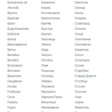
Боровляны (аг.
Кореличи
Свислочь
Лесной)
Корма
Сеница
Брагин
Костюковичи
Сенно
Браслав
Краснополье
Скидель
Брест
Кричев
Славгород
Буда-Кошелево
Круглое
Слоним
Буйничи
Крупки
Слуцк
Быхов
Лельчицы
Смиловичи
Верхнедвинск
Лепель
Смолевичи
Ветка
Лида
Сморгонь
Вилейка
Лиозно
Сокол
Витебск
Логойск
Солигорск
Волковыск
Лоев
Сосны
Воложин
Лошница
Старобин
Вороново
Лунинец
Старые Дороги
Ганцевичи
Любань
Столбцы
Гатово
Ляховичи
Столин
Глубокое
Малорита
Толочин
Глуск
Марьина Горка
Узда
Гомель
Мачулищи
Ушачи
Горки
Микашевичи
Фаниполь