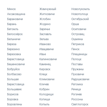
Минск
Жемчужный
Новолукомль
Аксаковщина
Житковичи
Новополоцк
Барановичи
Жлобин
Октябрьский
Барань
Жодино
Орша
Бегомль
Заречье
Осиповичи
Белоозёрск
Заславль
Островец
Белыничи
Зельва
Ошмяны
Береза
Иваново
Петриков
Березино
Ивацевичи
Пинск
Березовка
Ивье
Плещеницы
Берестовица
Калинковичи
Полоцк
Бешенковичи
Каменец
Поставы
Бобруйск
Кировск
Пружаны
Болбасово
Клецк
Пуховичи
Большая
Климовичи
Радошковичи
Берестовица
Кличев
Ратомка
Большевик
Кобрин
Речица
Борисов
Колодищи
Рогачев
Боровка
Копище
Россоны
Боровляны
Копыль
Светлогорск