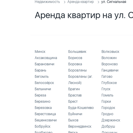
Недвижимость
Аренда квартир
ул. Сигнальная
Аренда квартир на ул. 
Минск
Большевик
Волковыск
Аксаковщина
Борисов
Воложин
Барановичи
Боровка
Вороново
Барань
Боровляны
Ганцевичи
Бегомль
Боровляны (аг.
Гатово
Белоозёрск
Лесной)
Глубокое
Белыничи
Брагин
Глуск
Береза
Браслав
Гомель
Березино
Брест
Горки
Березовка
Буда-Кошелево
Городок
Берестовица
Буйничи
Гродно
Бешенковичи
Быхов
Дзержинск
Бобруйск
Верхнедвинск
Добруш
Болбасово
Ветка
Докшицы