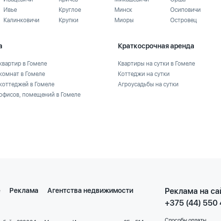
Ивье
Круглое
Минск
Осиповичи
Калинковичи
Крупки
Миоры
Островец
а
Краткосрочная аренда
квартир в Гомеле
Квартиры на сутки в Гомеле
комнат в Гомеле
Коттеджи на сутки
коттеджей в Гомеле
Агроусадьбы на сутки
офисов, помещений в Гомеле
е
Реклама
Агентства недвижимости
Реклама на са
+375 (44) 550
Способы оплаты