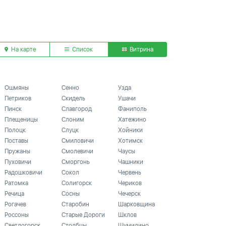
На карте
Список
Витрина
Ошмяны
Сенно
Узда
Петриков
Скидель
Ушачи
Пинск
Славгород
Фаниполь
Плещеницы
Слоним
Хатежино
Полоцк
Слуцк
Хойники
Поставы
Смиловичи
Хотимск
Пружаны
Смолевичи
Чаусы
Пуховичи
Сморгонь
Чашники
Радошковичи
Сокол
Червень
Ратомка
Солигорск
Чериков
Речица
Сосны
Чечерск
Рогачев
Старобин
Шарковщина
Россоны
Старые Дороги
Шклов
Светлогорск
Столбцы
Шумилино