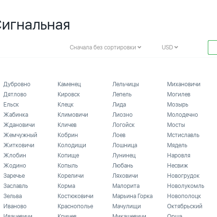
Сигнальная
Сначала без сортировки
USD
Дубровно
Каменец
Лельчицы
Михановичи
Дятлово
Кировск
Лепель
Могилев
Ельск
Клецк
Лида
Мозырь
Жабинка
Климовичи
Лиозно
Молодечно
Ждановичи
Кличев
Логойск
Мосты
Жемчужный
Кобрин
Лоев
Мстиславль
Житковичи
Колодищи
Лошница
Мядель
Жлобин
Копище
Лунинец
Наровля
Жодино
Копыль
Любань
Несвиж
Заречье
Кореличи
Ляховичи
Новогрудок
Заславль
Корма
Малорита
Новолукомль
Зельва
Костюковичи
Марьина Горка
Новополоцк
Иваново
Краснополье
Мачулищи
Октябрьский
Ивацевичи
Кричев
Микашевичи
Орша