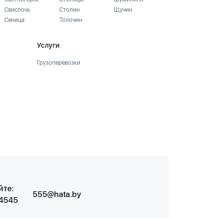
Свислочь
Столин
Щучин
Сеница
Толочин
Услуги
Грузоперевозки
йте:
555@hata.by
 4545