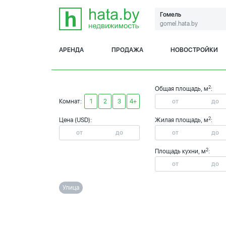
Гомель
gomel.hata.by
АРЕНДА
ПРОДАЖА
НОВОСТРОЙКИ
2
Общая площадь, м
:
Комнат:
1
2
3
4+
2
Цена (USD):
Жилая площадь, м
:
2
Площадь кухни, м
:
Улица