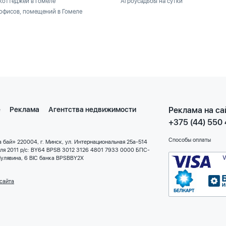
коттеджей в Гомеле
Агроусадьбы на сутки
офисов, помещений в Гомеле
е
Реклама
Агентства недвижимости
Реклама на са
+375 (44) 550
Способы оплаты
 бай» 220004, г. Минск, ул. Интернациональная 25а-514
еля 2011 р/с: BY64 BPSB 3012 3126 4801 7933 0000 БПС-
улявина, 6 BIC банка BPSBBY2X
сайта