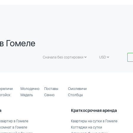
в Гомеле
Сначала без сортировки
USD
ореличи
Молодечно
Поставы
Смолевичи
огойск
Мядель
Сенно
Столбцы
а
Краткосрочная аренда
квартир в Гомеле
Квартиры на сутки в Гомеле
комнат в Гомеле
Коттеджи на сутки