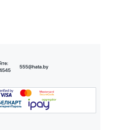
йте:
555@hata.by
 4545