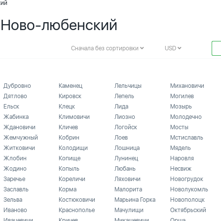
кий
. Ново-любенский
Сначала без сортировки
USD
Дубровно
Каменец
Лельчицы
Михановичи
Дятлово
Кировск
Лепель
Могилев
Ельск
Клецк
Лида
Мозырь
Жабинка
Климовичи
Лиозно
Молодечно
Ждановичи
Кличев
Логойск
Мосты
Жемчужный
Кобрин
Лоев
Мстиславль
Житковичи
Колодищи
Лошница
Мядель
Жлобин
Копище
Лунинец
Наровля
Жодино
Копыль
Любань
Несвиж
Заречье
Кореличи
Ляховичи
Новогрудок
Заславль
Корма
Малорита
Новолукомль
Зельва
Костюковичи
Марьина Горка
Новополоцк
Иваново
Краснополье
Мачулищи
Октябрьский
Ивацевичи
Кричев
Микашевичи
Орша