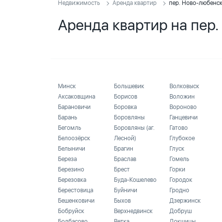
Недвижимость
Аренда квартир
пер. Ново-любенс
Аренда квартир на пер
Минск
Большевик
Волковыск
Аксаковщина
Борисов
Воложин
Барановичи
Боровка
Вороново
Барань
Боровляны
Ганцевичи
Бегомль
Боровляны (аг.
Гатово
Белоозёрск
Лесной)
Глубокое
Белыничи
Брагин
Глуск
Береза
Браслав
Гомель
Березино
Брест
Горки
Березовка
Буда-Кошелево
Городок
Берестовица
Буйничи
Гродно
Бешенковичи
Быхов
Дзержинск
Бобруйск
Верхнедвинск
Добруш
Болбасово
Ветка
Докшицы