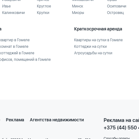
Ивье
Круглое
Минск
Осиповичи
Калинковичи
Крупки
Миоры
Островец
а
Краткосрочная аренда
квартир в Гомеле
Квартиры на сутки в Гомеле
комнат в Гомеле
Коттеджи на сутки
коттеджей в Гомеле
Агроусадьбы на сутки
офисов, помещений в Гомеле
е
Реклама
Агентства недвижимости
Реклама на са
+375 (44) 550
Способы оплаты