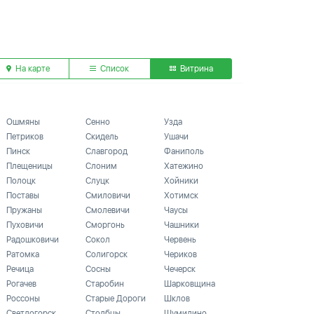
На карте
Список
Витрина
Ошмяны
Сенно
Узда
Петриков
Скидель
Ушачи
Пинск
Славгород
Фаниполь
Плещеницы
Слоним
Хатежино
Полоцк
Слуцк
Хойники
Поставы
Смиловичи
Хотимск
Пружаны
Смолевичи
Чаусы
Пуховичи
Сморгонь
Чашники
Радошковичи
Сокол
Червень
Ратомка
Солигорск
Чериков
Речица
Сосны
Чечерск
Рогачев
Старобин
Шарковщина
Россоны
Старые Дороги
Шклов
Светлогорск
Столбцы
Шумилино