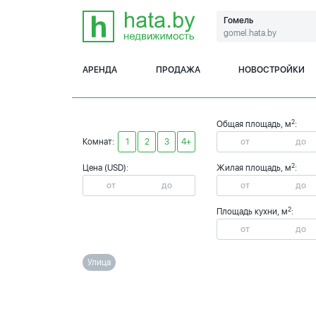
Гомель
gomel.hata.by
АРЕНДА
ПРОДАЖА
НОВОСТРОЙКИ
2
Общая площадь, м
:
Комнат:
1
2
3
4+
2
Цена (USD):
Жилая площадь, м
:
2
Площадь кухни, м
:
Улица