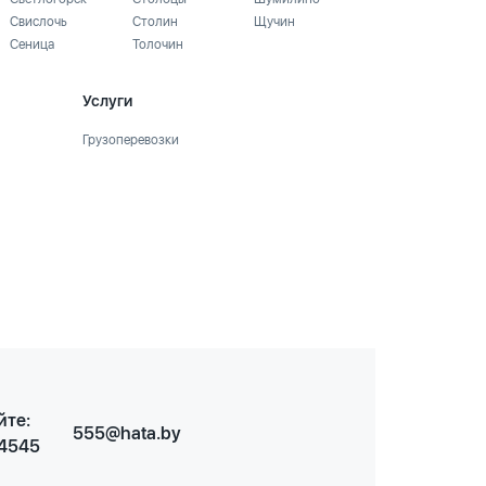
Свислочь
Столин
Щучин
Сеница
Толочин
Услуги
Грузоперевозки
йте:
555@hata.by
 4545