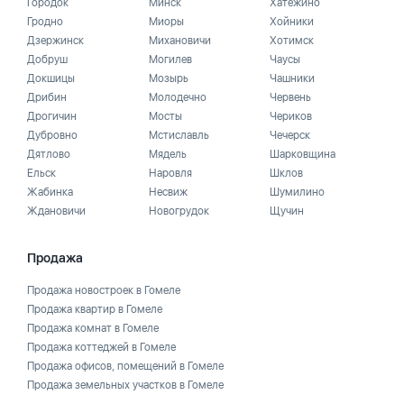
Городок
Минск
Хатежино
Гродно
Миоры
Хойники
Дзержинск
Михановичи
Хотимск
Добруш
Могилев
Чаусы
Докшицы
Мозырь
Чашники
Дрибин
Молодечно
Червень
Дрогичин
Мосты
Чериков
Дубровно
Мстиславль
Чечерск
Дятлово
Мядель
Шарковщина
Ельск
Наровля
Шклов
Жабинка
Несвиж
Шумилино
Ждановичи
Новогрудок
Щучин
Продажа
Продажа новостроек в Гомеле
Продажа квартир в Гомеле
Продажа комнат в Гомеле
Продажа коттеджей в Гомеле
Продажа офисов, помещений в Гомеле
Продажа земельных участков в Гомеле