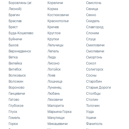
Боровляны (аг.
Кореличи
Свислочь
Лесной)
Корма
Сеница
Брагин
Костюковичи
Сенно
Браслав
Краснополье
Скидель
Брест
Кричев
Славгород
Буда-Кошелево
Круглое
Слоним
Буйничи
Крупки
Слуцк
Быхов
Лельчицы
Смиловичи
Верхнедвинск
Лепель
Смолевичи
Ветка
Лида
Сморгонь
Вилейка
Лиозно
Сокол
Витебск
Логойск
Солигорск
Волковыск
Лоев
Сосны
Воложин
Лошница
Старобин
Вороново
Лунинец
Старые Дороги
Ганцевичи
Любань
Столбцы
Гатово
Ляховичи
Столин
Глубокое
Малорита
Толочин
Глуск
Марьина Горка
Узда
Гомель
Мачулищи
Ушачи
Горки
Микашевичи
Фаниполь