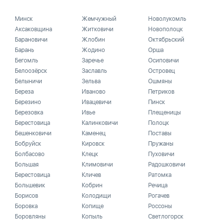
Минск
Жемчужный
Новолукомль
Аксаковщина
Житковичи
Новополоцк
Барановичи
Жлобин
Октябрьский
Барань
Жодино
Орша
Бегомль
Заречье
Осиповичи
Белоозёрск
Заславль
Островец
Белыничи
Зельва
Ошмяны
Береза
Иваново
Петриков
Березино
Ивацевичи
Пинск
Березовка
Ивье
Плещеницы
Берестовица
Калинковичи
Полоцк
Бешенковичи
Каменец
Поставы
Бобруйск
Кировск
Пружаны
Болбасово
Клецк
Пуховичи
Большая
Климовичи
Радошковичи
Берестовица
Кличев
Ратомка
Большевик
Кобрин
Речица
Борисов
Колодищи
Рогачев
Боровка
Копище
Россоны
Боровляны
Копыль
Светлогорск