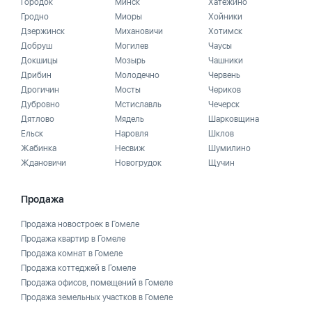
Городок
Минск
Хатежино
Гродно
Миоры
Хойники
Дзержинск
Михановичи
Хотимск
Добруш
Могилев
Чаусы
Докшицы
Мозырь
Чашники
Дрибин
Молодечно
Червень
Дрогичин
Мосты
Чериков
Дубровно
Мстиславль
Чечерск
Дятлово
Мядель
Шарковщина
Ельск
Наровля
Шклов
Жабинка
Несвиж
Шумилино
Ждановичи
Новогрудок
Щучин
Продажа
Продажа новостроек в Гомеле
Продажа квартир в Гомеле
Продажа комнат в Гомеле
Продажа коттеджей в Гомеле
Продажа офисов, помещений в Гомеле
Продажа земельных участков в Гомеле