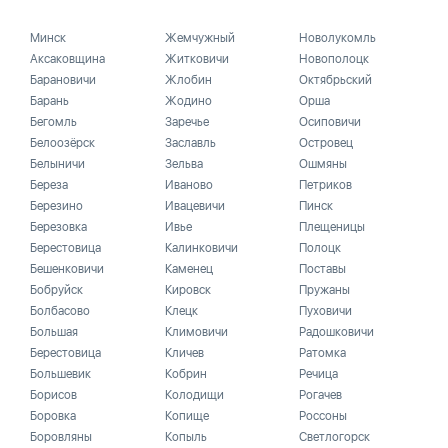
Минск
Жемчужный
Новолукомль
Аксаковщина
Житковичи
Новополоцк
Барановичи
Жлобин
Октябрьский
Барань
Жодино
Орша
Бегомль
Заречье
Осиповичи
Белоозёрск
Заславль
Островец
Белыничи
Зельва
Ошмяны
Береза
Иваново
Петриков
Березино
Ивацевичи
Пинск
Березовка
Ивье
Плещеницы
Берестовица
Калинковичи
Полоцк
Бешенковичи
Каменец
Поставы
Бобруйск
Кировск
Пружаны
Болбасово
Клецк
Пуховичи
Большая
Климовичи
Радошковичи
Берестовица
Кличев
Ратомка
Большевик
Кобрин
Речица
Борисов
Колодищи
Рогачев
Боровка
Копище
Россоны
Боровляны
Копыль
Светлогорск