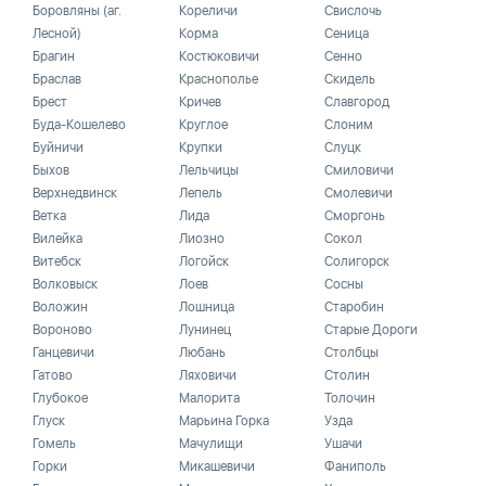
Боровляны (аг.
Кореличи
Свислочь
Лесной)
Корма
Сеница
Брагин
Костюковичи
Сенно
Браслав
Краснополье
Скидель
Брест
Кричев
Славгород
Буда-Кошелево
Круглое
Слоним
Буйничи
Крупки
Слуцк
Быхов
Лельчицы
Смиловичи
Верхнедвинск
Лепель
Смолевичи
Ветка
Лида
Сморгонь
Вилейка
Лиозно
Сокол
Витебск
Логойск
Солигорск
Волковыск
Лоев
Сосны
Воложин
Лошница
Старобин
Вороново
Лунинец
Старые Дороги
Ганцевичи
Любань
Столбцы
Гатово
Ляховичи
Столин
Глубокое
Малорита
Толочин
Глуск
Марьина Горка
Узда
Гомель
Мачулищи
Ушачи
Горки
Микашевичи
Фаниполь