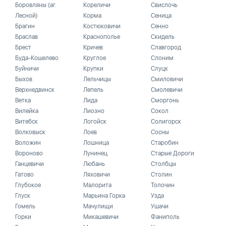
Боровляны (аг.
Кореличи
Свислочь
Лесной)
Корма
Сеница
Брагин
Костюковичи
Сенно
Браслав
Краснополье
Скидель
Брест
Кричев
Славгород
Буда-Кошелево
Круглое
Слоним
Буйничи
Крупки
Слуцк
Быхов
Лельчицы
Смиловичи
Верхнедвинск
Лепель
Смолевичи
Ветка
Лида
Сморгонь
Вилейка
Лиозно
Сокол
Витебск
Логойск
Солигорск
Волковыск
Лоев
Сосны
Воложин
Лошница
Старобин
Вороново
Лунинец
Старые Дороги
Ганцевичи
Любань
Столбцы
Гатово
Ляховичи
Столин
Глубокое
Малорита
Толочин
Глуск
Марьина Горка
Узда
Гомель
Мачулищи
Ушачи
Горки
Микашевичи
Фаниполь