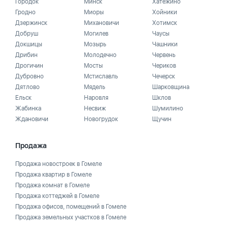
Городок
Минск
Хатежино
Гродно
Миоры
Хойники
Дзержинск
Михановичи
Хотимск
Добруш
Могилев
Чаусы
Докшицы
Мозырь
Чашники
Дрибин
Молодечно
Червень
Дрогичин
Мосты
Чериков
Дубровно
Мстиславль
Чечерск
Дятлово
Мядель
Шарковщина
Ельск
Наровля
Шклов
Жабинка
Несвиж
Шумилино
Ждановичи
Новогрудок
Щучин
Продажа
Продажа новостроек в Гомеле
Продажа квартир в Гомеле
Продажа комнат в Гомеле
Продажа коттеджей в Гомеле
Продажа офисов, помещений в Гомеле
Продажа земельных участков в Гомеле