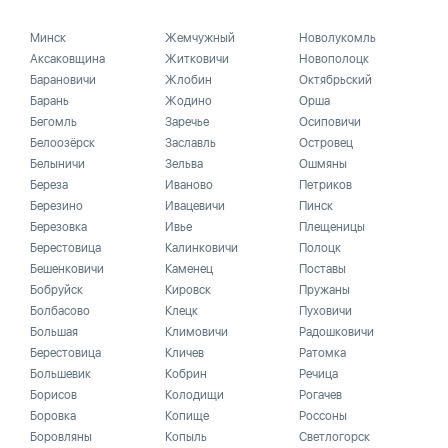
Минск
Жемчужный
Новолукомль
Аксаковщина
Житковичи
Новополоцк
Барановичи
Жлобин
Октябрьский
Барань
Жодино
Орша
Бегомль
Заречье
Осиповичи
Белоозёрск
Заславль
Островец
Белыничи
Зельва
Ошмяны
Береза
Иваново
Петриков
Березино
Ивацевичи
Пинск
Березовка
Ивье
Плещеницы
Берестовица
Калинковичи
Полоцк
Бешенковичи
Каменец
Поставы
Бобруйск
Кировск
Пружаны
Болбасово
Клецк
Пуховичи
Большая
Климовичи
Радошковичи
Берестовица
Кличев
Ратомка
Большевик
Кобрин
Речица
Борисов
Колодищи
Рогачев
Боровка
Копище
Россоны
Боровляны
Копыль
Светлогорск