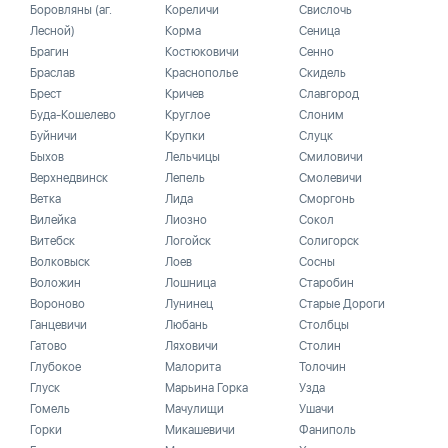
Боровляны (аг.
Кореличи
Свислочь
Лесной)
Корма
Сеница
Брагин
Костюковичи
Сенно
Браслав
Краснополье
Скидель
Брест
Кричев
Славгород
Буда-Кошелево
Круглое
Слоним
Буйничи
Крупки
Слуцк
Быхов
Лельчицы
Смиловичи
Верхнедвинск
Лепель
Смолевичи
Ветка
Лида
Сморгонь
Вилейка
Лиозно
Сокол
Витебск
Логойск
Солигорск
Волковыск
Лоев
Сосны
Воложин
Лошница
Старобин
Вороново
Лунинец
Старые Дороги
Ганцевичи
Любань
Столбцы
Гатово
Ляховичи
Столин
Глубокое
Малорита
Толочин
Глуск
Марьина Горка
Узда
Гомель
Мачулищи
Ушачи
Горки
Микашевичи
Фаниполь