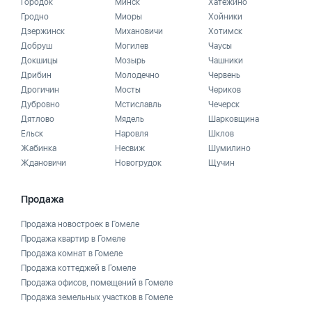
Городок
Минск
Хатежино
Гродно
Миоры
Хойники
Дзержинск
Михановичи
Хотимск
Добруш
Могилев
Чаусы
Докшицы
Мозырь
Чашники
Дрибин
Молодечно
Червень
Дрогичин
Мосты
Чериков
Дубровно
Мстиславль
Чечерск
Дятлово
Мядель
Шарковщина
Ельск
Наровля
Шклов
Жабинка
Несвиж
Шумилино
Ждановичи
Новогрудок
Щучин
Продажа
Продажа новостроек в Гомеле
Продажа квартир в Гомеле
Продажа комнат в Гомеле
Продажа коттеджей в Гомеле
Продажа офисов, помещений в Гомеле
Продажа земельных участков в Гомеле