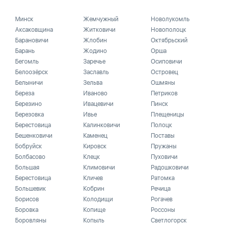
Минск
Жемчужный
Новолукомль
Аксаковщина
Житковичи
Новополоцк
Барановичи
Жлобин
Октябрьский
Барань
Жодино
Орша
Бегомль
Заречье
Осиповичи
Белоозёрск
Заславль
Островец
Белыничи
Зельва
Ошмяны
Береза
Иваново
Петриков
Березино
Ивацевичи
Пинск
Березовка
Ивье
Плещеницы
Берестовица
Калинковичи
Полоцк
Бешенковичи
Каменец
Поставы
Бобруйск
Кировск
Пружаны
Болбасово
Клецк
Пуховичи
Большая
Климовичи
Радошковичи
Берестовица
Кличев
Ратомка
Большевик
Кобрин
Речица
Борисов
Колодищи
Рогачев
Боровка
Копище
Россоны
Боровляны
Копыль
Светлогорск