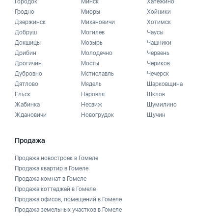
Городок
Минск
Хатежино
Гродно
Миоры
Хойники
Дзержинск
Михановичи
Хотимск
Добруш
Могилев
Чаусы
Докшицы
Мозырь
Чашники
Дрибин
Молодечно
Червень
Дрогичин
Мосты
Чериков
Дубровно
Мстиславль
Чечерск
Дятлово
Мядель
Шарковщина
Ельск
Наровля
Шклов
Жабинка
Несвиж
Шумилино
Ждановичи
Новогрудок
Щучин
Продажа
Продажа новостроек в Гомеле
Продажа квартир в Гомеле
Продажа комнат в Гомеле
Продажа коттеджей в Гомеле
Продажа офисов, помещений в Гомеле
Продажа земельных участков в Гомеле