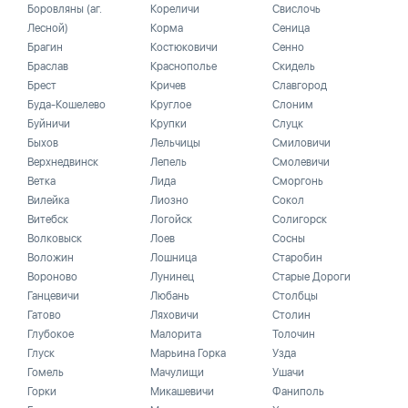
Боровляны (аг.
Кореличи
Свислочь
Лесной)
Корма
Сеница
Брагин
Костюковичи
Сенно
Браслав
Краснополье
Скидель
Брест
Кричев
Славгород
Буда-Кошелево
Круглое
Слоним
Буйничи
Крупки
Слуцк
Быхов
Лельчицы
Смиловичи
Верхнедвинск
Лепель
Смолевичи
Ветка
Лида
Сморгонь
Вилейка
Лиозно
Сокол
Витебск
Логойск
Солигорск
Волковыск
Лоев
Сосны
Воложин
Лошница
Старобин
Вороново
Лунинец
Старые Дороги
Ганцевичи
Любань
Столбцы
Гатово
Ляховичи
Столин
Глубокое
Малорита
Толочин
Глуск
Марьина Горка
Узда
Гомель
Мачулищи
Ушачи
Горки
Микашевичи
Фаниполь