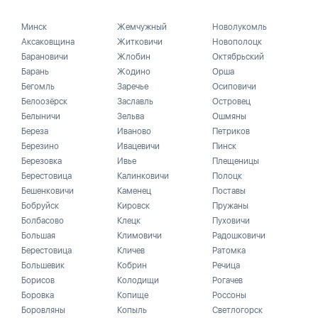
Минск
Жемчужный
Новолукомль
Аксаковщина
Житковичи
Новополоцк
Барановичи
Жлобин
Октябрьский
Барань
Жодино
Орша
Бегомль
Заречье
Осиповичи
Белоозёрск
Заславль
Островец
Белыничи
Зельва
Ошмяны
Береза
Иваново
Петриков
Березино
Ивацевичи
Пинск
Березовка
Ивье
Плещеницы
Берестовица
Калинковичи
Полоцк
Бешенковичи
Каменец
Поставы
Бобруйск
Кировск
Пружаны
Болбасово
Клецк
Пуховичи
Большая
Климовичи
Радошковичи
Берестовица
Кличев
Ратомка
Большевик
Кобрин
Речица
Борисов
Колодищи
Рогачев
Боровка
Копище
Россоны
Боровляны
Копыль
Светлогорск