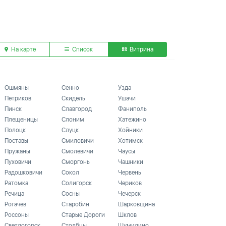
На карте
Список
Витрина
Ошмяны
Сенно
Узда
Петриков
Скидель
Ушачи
Пинск
Славгород
Фаниполь
Плещеницы
Слоним
Хатежино
Полоцк
Слуцк
Хойники
Поставы
Смиловичи
Хотимск
Пружаны
Смолевичи
Чаусы
Пуховичи
Сморгонь
Чашники
Радошковичи
Сокол
Червень
Ратомка
Солигорск
Чериков
Речица
Сосны
Чечерск
Рогачев
Старобин
Шарковщина
Россоны
Старые Дороги
Шклов
Светлогорск
Столбцы
Шумилино