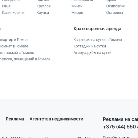
Ивье
Круглое
Минск
Осиповичи
Калинковичи
Крупки
Миоры
Островец
а
Краткосрочная аренда
квартир в Гомеле
Квартиры на сутки в Гомеле
комнат в Гомеле
Коттеджи на сутки
коттеджей в Гомеле
Агроусадьбы на сутки
офисов, помещений в Гомеле
е
Реклама
Агентства недвижимости
Реклама на са
+375 (44) 550
Способы оплаты