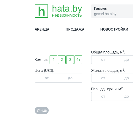
Гомель
gomel.hata.by
АРЕНДА
ПРОДАЖА
НОВОСТРОЙКИ
2
Общая площадь, м
:
Комнат:
1
2
3
4+
2
Цена (USD):
Жилая площадь, м
:
2
Площадь кухни, м
:
Улица