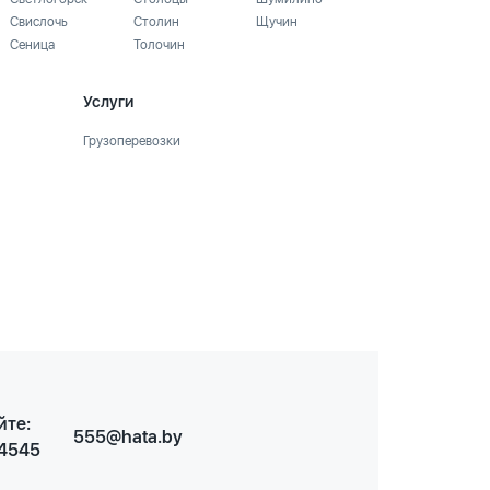
Свислочь
Столин
Щучин
Сеница
Толочин
Услуги
Грузоперевозки
йте:
555@hata.by
 4545