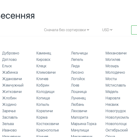
Весенняя
Сначала без сортировки
USD
Дубровно
Каменец
Лельчицы
Михановичи
Дятлово
Кировск
Лепель
Могилев
Ельск
Клецк
Лида
Мозырь
Жабинка
Климовичи
Лиозно
Молодечно
Ждановичи
Кличев
Логойск
Мосты
Жемчужный
Кобрин
Лоев
Мстиславль
Житковичи
Колодищи
Лошница
Мядель
Жлобин
Копище
Лунинец
Наровля
Жодино
Копыль
Любань
Несвиж
Заречье
Кореличи
Ляховичи
Новогрудок
Заславль
Корма
Малорита
Новолукомль
Зельва
Костюковичи
Марьина Горка
Новополоцк
Иваново
Краснополье
Мачулищи
Октябрьский
Ивацевичи
Кричев
Микашевичи
Орша