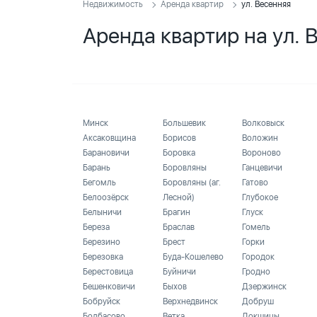
Недвижимость
Аренда квартир
ул. Весенняя
Аренда квартир на ул. 
Минск
Большевик
Волковыск
Аксаковщина
Борисов
Воложин
Барановичи
Боровка
Вороново
Барань
Боровляны
Ганцевичи
Бегомль
Боровляны (аг.
Гатово
Белоозёрск
Лесной)
Глубокое
Белыничи
Брагин
Глуск
Береза
Браслав
Гомель
Березино
Брест
Горки
Березовка
Буда-Кошелево
Городок
Берестовица
Буйничи
Гродно
Бешенковичи
Быхов
Дзержинск
Бобруйск
Верхнедвинск
Добруш
Болбасово
Ветка
Докшицы