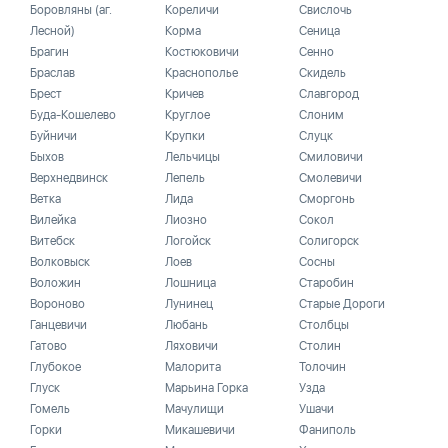
Боровляны (аг.
Кореличи
Свислочь
Лесной)
Корма
Сеница
Брагин
Костюковичи
Сенно
Браслав
Краснополье
Скидель
Брест
Кричев
Славгород
Буда-Кошелево
Круглое
Слоним
Буйничи
Крупки
Слуцк
Быхов
Лельчицы
Смиловичи
Верхнедвинск
Лепель
Смолевичи
Ветка
Лида
Сморгонь
Вилейка
Лиозно
Сокол
Витебск
Логойск
Солигорск
Волковыск
Лоев
Сосны
Воложин
Лошница
Старобин
Вороново
Лунинец
Старые Дороги
Ганцевичи
Любань
Столбцы
Гатово
Ляховичи
Столин
Глубокое
Малорита
Толочин
Глуск
Марьина Горка
Узда
Гомель
Мачулищи
Ушачи
Горки
Микашевичи
Фаниполь