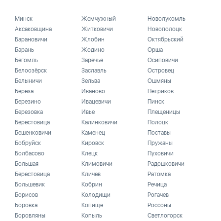
Минск
Жемчужный
Новолукомль
Аксаковщина
Житковичи
Новополоцк
Барановичи
Жлобин
Октябрьский
Барань
Жодино
Орша
Бегомль
Заречье
Осиповичи
Белоозёрск
Заславль
Островец
Белыничи
Зельва
Ошмяны
Береза
Иваново
Петриков
Березино
Ивацевичи
Пинск
Березовка
Ивье
Плещеницы
Берестовица
Калинковичи
Полоцк
Бешенковичи
Каменец
Поставы
Бобруйск
Кировск
Пружаны
Болбасово
Клецк
Пуховичи
Большая
Климовичи
Радошковичи
Берестовица
Кличев
Ратомка
Большевик
Кобрин
Речица
Борисов
Колодищи
Рогачев
Боровка
Копище
Россоны
Боровляны
Копыль
Светлогорск