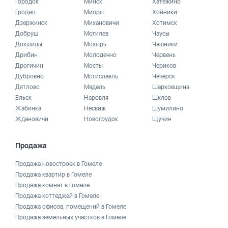
Городок
Минск
Хатежино
Гродно
Миоры
Хойники
Дзержинск
Михановичи
Хотимск
Добруш
Могилев
Чаусы
Докшицы
Мозырь
Чашники
Дрибин
Молодечно
Червень
Дрогичин
Мосты
Чериков
Дубровно
Мстиславль
Чечерск
Дятлово
Мядель
Шарковщина
Ельск
Наровля
Шклов
Жабинка
Несвиж
Шумилино
Ждановичи
Новогрудок
Щучин
Продажа
Продажа новостроек в Гомеле
Продажа квартир в Гомеле
Продажа комнат в Гомеле
Продажа коттеджей в Гомеле
Продажа офисов, помещений в Гомеле
Продажа земельных участков в Гомеле