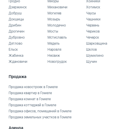
Гродно
Миоры
Хойники
Дзержинск
Михановичи
Хотимск
Добруш
Могилев
Чаусы
Докшицы
Мозырь
Чашники
Дрибин
Молодечно
Червень
Дрогичин
Мосты
Чериков
Дубровно
Мстиславль
Чечерск
Дятлово
Мядель
Шарковщина
Ельск
Наровля
Шклов
Жабинка
Несвиж
Шумилино
Ждановичи
Новогрудок
Щучин
Продажа
Продажа новостроек в Гомеле
Продажа квартир в Гомеле
Продажа комнат в Гомеле
Продажа коттеджей в Гомеле
Продажа офисов, помещений в Гомеле
Продажа земельных участков в Гомеле
Аренда