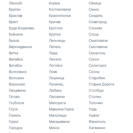
Лесной)
Корма
Сеница
Брагин
Костюковичи
Сенно
Браслав
Краснополье
Скидель
Брест
Кричев
Славгород
Буда-Кошелево
Круглое
Слоним
Буйничи
Крупки
Слуцк
Быхов
Лельчицы
Смиловичи
Верхнедвинск
Лепель
Смолевичи
Ветка
Лида
Сморгонь
Вилейка
Лиозно
Сокол
Витебск
Логойск
Солигорск
Волковыск
Лоев
Сосны
Воложин
Лошница
Старобин
Вороново
Лунинец
Старые Дороги
Ганцевичи
Любань
Столбцы
Гатово
Ляховичи
Столин
Глубокое
Малорита
Толочин
Глуск
Марьина Горка
Узда
Гомель
Мачулищи
Ушачи
Горки
Микашевичи
Фаниполь
Городок
Минск
Хатежино