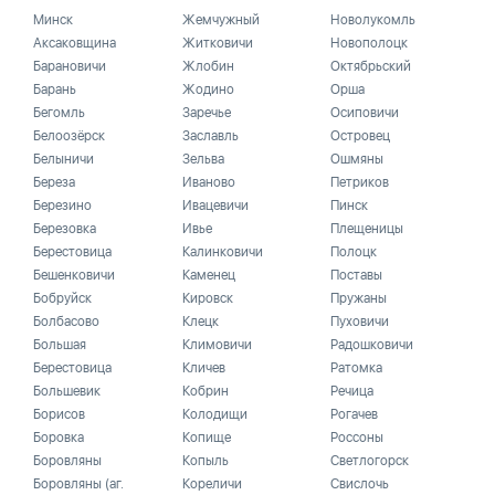
Минск
Жемчужный
Новолукомль
Аксаковщина
Житковичи
Новополоцк
Барановичи
Жлобин
Октябрьский
Барань
Жодино
Орша
Бегомль
Заречье
Осиповичи
Белоозёрск
Заславль
Островец
Белыничи
Зельва
Ошмяны
Береза
Иваново
Петриков
Березино
Ивацевичи
Пинск
Березовка
Ивье
Плещеницы
Берестовица
Калинковичи
Полоцк
Бешенковичи
Каменец
Поставы
Бобруйск
Кировск
Пружаны
Болбасово
Клецк
Пуховичи
Большая
Климовичи
Радошковичи
Берестовица
Кличев
Ратомка
Большевик
Кобрин
Речица
Борисов
Колодищи
Рогачев
Боровка
Копище
Россоны
Боровляны
Копыль
Светлогорск
Боровляны (аг.
Кореличи
Свислочь