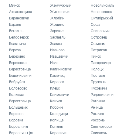
Минск
Жемчужный
Новолукомль
Аксаковщина
Житковичи
Новополоцк
Барановичи
Жлобин
Октябрьский
Барань
Жодино
Орша
Бегомль
Заречье
Осиповичи
Белоозёрск
Заславль
Островец
Белыничи
Зельва
Ошмяны
Береза
Иваново
Петриков
Березино
Ивацевичи
Пинск
Березовка
Ивье
Плещеницы
Берестовица
Калинковичи
Полоцк
Бешенковичи
Каменец
Поставы
Бобруйск
Кировск
Пружаны
Болбасово
Клецк
Пуховичи
Большая
Климовичи
Радошковичи
Берестовица
Кличев
Ратомка
Большевик
Кобрин
Речица
Борисов
Колодищи
Рогачев
Боровка
Копище
Россоны
Боровляны
Копыль
Светлогорск
Боровляны (аг.
Кореличи
Свислочь