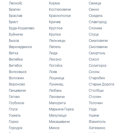
Лесной)
Корма
Сеница
Брагин
Костюковичи
Сенно
Браслав
Краснополье
Скидель
Брест
Кричев
Славгород
Буда-Кошелево
Круглое
Слоним
Буйничи
Крупки
Слуцк
Быхов
Лельчицы
Смиловичи
Верхнедвинск
Лепель
Смолевичи
Ветка
Лида
Сморгонь
Вилейка
Лиозно
Сокол
Витебск
Логойск
Солигорск
Волковыск
Лоев
Сосны
Воложин
Лошница
Старобин
Вороново
Лунинец
Старые Дороги
Ганцевичи
Любань
Столбцы
Гатово
Ляховичи
Столин
Глубокое
Малорита
Толочин
Глуск
Марьина Горка
Узда
Гомель
Мачулищи
Ушачи
Горки
Микашевичи
Фаниполь
Городок
Минск
Хатежино