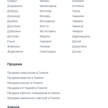
Гродно
Миоры
Хойники
Дзержинск
Михановичи
Хотимск
Добруш
Могилев
Чаусы
Докшицы
Мозырь
Чашники
Дрибин
Молодечно
Червень
Дрогичин
Мосты
Чериков
Дубровно
Мстиславль
Чечерск
Дятлово
Мядель
Шарковщина
Ельск
Наровля
Шклов
Жабинка
Несвиж
Шумилино
Ждановичи
Новогрудок
Щучин
Продажа
Продажа новостроек в Гомеле
Продажа квартир в Гомеле
Продажа комнат в Гомеле
Продажа коттеджей в Гомеле
Продажа офисов, помещений в Гомеле
Продажа земельных участков в Гомеле
Аренда