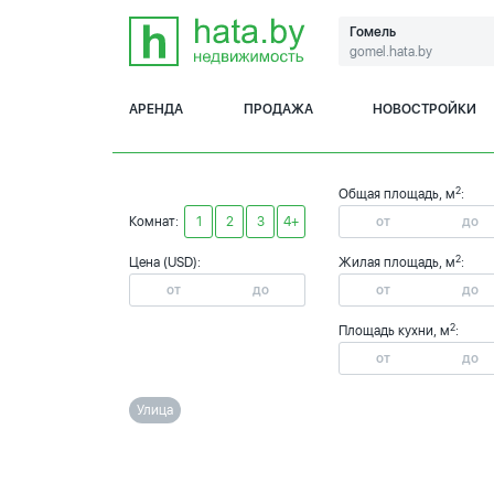
Гомель
gomel.hata.by
АРЕНДА
ПРОДАЖА
НОВОСТРОЙКИ
2
Общая площадь, м
:
Комнат:
1
2
3
4+
2
Цена (USD):
Жилая площадь, м
:
2
Площадь кухни, м
:
Улица