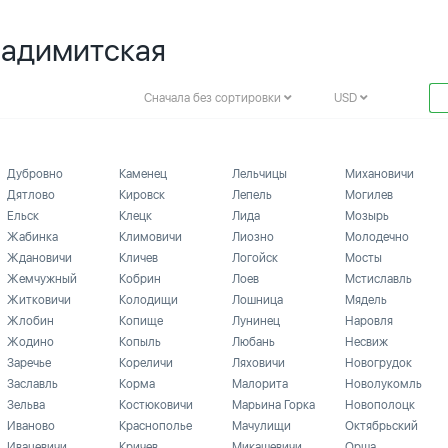
 Радимитская
Сначала без сортировки
USD
Дубровно
Каменец
Лельчицы
Михановичи
Дятлово
Кировск
Лепель
Могилев
Ельск
Клецк
Лида
Мозырь
Жабинка
Климовичи
Лиозно
Молодечно
Ждановичи
Кличев
Логойск
Мосты
Жемчужный
Кобрин
Лоев
Мстиславль
Житковичи
Колодищи
Лошница
Мядель
Жлобин
Копище
Лунинец
Наровля
Жодино
Копыль
Любань
Несвиж
Заречье
Кореличи
Ляховичи
Новогрудок
Заславль
Корма
Малорита
Новолукомль
Зельва
Костюковичи
Марьина Горка
Новополоцк
Иваново
Краснополье
Мачулищи
Октябрьский
Ивацевичи
Кричев
Микашевичи
Орша