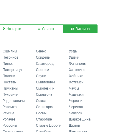
На карте
Список
Витрина
Ошмяны
Сенно
Узда
Петриков
Скидель
Ушачи
Пинск
Славгород
Фаниполь
Плещеницы
Слоним
Хатежино
Полоцк
Слуцк
Хойники
Поставы
Смиловичи
Хотимск
Пружаны
Смолевичи
Чаусы
Пуховичи
Сморгонь
Чашники
Радошковичи
Сокол
Червень
Ратомка
Солигорск
Чериков
Речица
Сосны
Чечерск
Рогачев
Старобин
Шарковщина
Россоны
Старые Дороги
Шклов
Светлогорск
Столбцы
Шумилино