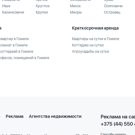
Ивье
Круглое
Минск
Осиповичи
Калинковичи
Крупки
Миоры
Островец
а
Краткосрочная аренда
квартир в Гомеле
Квартиры на сутки в Гомеле
комнат в Гомеле
Коттеджи на сутки
коттеджей в Гомеле
Агроусадьбы на сутки
офисов, помещений в Гомеле
е
Реклама
Агентства недвижимости
Реклама на са
+375 (44) 550
Способы оплаты