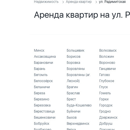
Недвижимость
Аренда квартир
ул. Радимитская
Аренда квартир на ул.
Минск
Большевик
Волковыск
Аксаковщина
Борисов
Воложин
Барановичи
Боровка
Вороново
Барань
Боровляны
Ганцевичи
Бегомль
Боровляны (аг.
Гатово
Белоозёрск
Лесной)
Глубокое
Белыничи
Брагин
Глуск
Береза
Браслав
Гомель
Березино
Брест
Горки
Березовка
Буда-Кошелево
Городок
Берестовица
Буйничи
Гродно
Бешенковичи
Быхов
Дзержинск
Бобруйск
Верхнедвинск
Добруш
Болбасово
Ветка
Докшицы