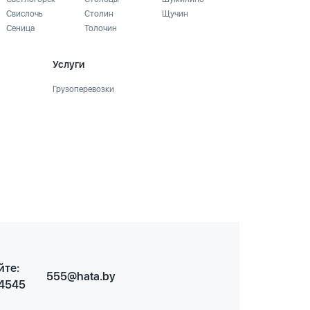
Свислочь
Столин
Щучин
Сеница
Толочин
Услуги
Грузоперевозки
йте:
555@hata.by
 4545