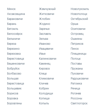
Минск
Жемчужный
Новолукомль
Аксаковщина
Житковичи
Новополоцк
Барановичи
Жлобин
Октябрьский
Барань
Жодино
Орша
Бегомль
Заречье
Осиповичи
Белоозёрск
Заславль
Островец
Белыничи
Зельва
Ошмяны
Береза
Иваново
Петриков
Березино
Ивацевичи
Пинск
Березовка
Ивье
Плещеницы
Берестовица
Калинковичи
Полоцк
Бешенковичи
Каменец
Поставы
Бобруйск
Кировск
Пружаны
Болбасово
Клецк
Пуховичи
Большая
Климовичи
Радошковичи
Берестовица
Кличев
Ратомка
Большевик
Кобрин
Речица
Борисов
Колодищи
Рогачев
Боровка
Копище
Россоны
Боровляны
Копыль
Светлогорск