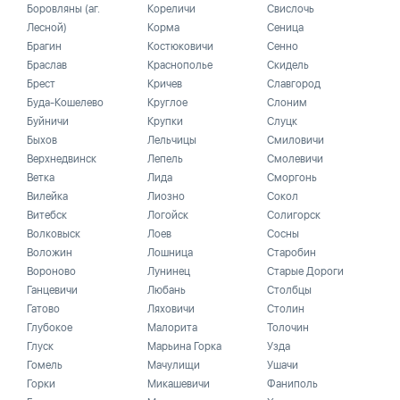
Боровляны (аг.
Кореличи
Свислочь
Лесной)
Корма
Сеница
Брагин
Костюковичи
Сенно
Браслав
Краснополье
Скидель
Брест
Кричев
Славгород
Буда-Кошелево
Круглое
Слоним
Буйничи
Крупки
Слуцк
Быхов
Лельчицы
Смиловичи
Верхнедвинск
Лепель
Смолевичи
Ветка
Лида
Сморгонь
Вилейка
Лиозно
Сокол
Витебск
Логойск
Солигорск
Волковыск
Лоев
Сосны
Воложин
Лошница
Старобин
Вороново
Лунинец
Старые Дороги
Ганцевичи
Любань
Столбцы
Гатово
Ляховичи
Столин
Глубокое
Малорита
Толочин
Глуск
Марьина Горка
Узда
Гомель
Мачулищи
Ушачи
Горки
Микашевичи
Фаниполь