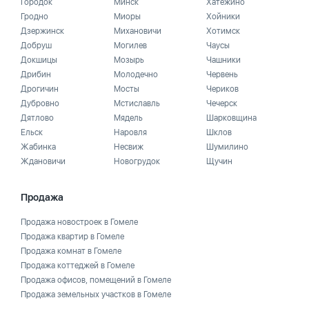
Городок
Минск
Хатежино
Гродно
Миоры
Хойники
Дзержинск
Михановичи
Хотимск
Добруш
Могилев
Чаусы
Докшицы
Мозырь
Чашники
Дрибин
Молодечно
Червень
Дрогичин
Мосты
Чериков
Дубровно
Мстиславль
Чечерск
Дятлово
Мядель
Шарковщина
Ельск
Наровля
Шклов
Жабинка
Несвиж
Шумилино
Ждановичи
Новогрудок
Щучин
Продажа
Продажа новостроек в Гомеле
Продажа квартир в Гомеле
Продажа комнат в Гомеле
Продажа коттеджей в Гомеле
Продажа офисов, помещений в Гомеле
Продажа земельных участков в Гомеле