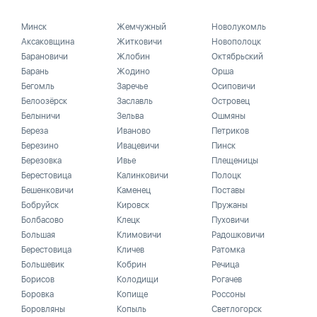
Минск
Жемчужный
Новолукомль
Аксаковщина
Житковичи
Новополоцк
Барановичи
Жлобин
Октябрьский
Барань
Жодино
Орша
Бегомль
Заречье
Осиповичи
Белоозёрск
Заславль
Островец
Белыничи
Зельва
Ошмяны
Береза
Иваново
Петриков
Березино
Ивацевичи
Пинск
Березовка
Ивье
Плещеницы
Берестовица
Калинковичи
Полоцк
Бешенковичи
Каменец
Поставы
Бобруйск
Кировск
Пружаны
Болбасово
Клецк
Пуховичи
Большая
Климовичи
Радошковичи
Берестовица
Кличев
Ратомка
Большевик
Кобрин
Речица
Борисов
Колодищи
Рогачев
Боровка
Копище
Россоны
Боровляны
Копыль
Светлогорск