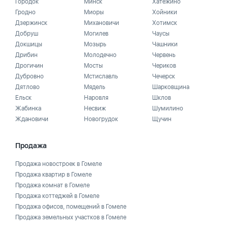
Городок
Минск
Хатежино
Гродно
Миоры
Хойники
Дзержинск
Михановичи
Хотимск
Добруш
Могилев
Чаусы
Докшицы
Мозырь
Чашники
Дрибин
Молодечно
Червень
Дрогичин
Мосты
Чериков
Дубровно
Мстиславль
Чечерск
Дятлово
Мядель
Шарковщина
Ельск
Наровля
Шклов
Жабинка
Несвиж
Шумилино
Ждановичи
Новогрудок
Щучин
Продажа
Продажа новостроек в Гомеле
Продажа квартир в Гомеле
Продажа комнат в Гомеле
Продажа коттеджей в Гомеле
Продажа офисов, помещений в Гомеле
Продажа земельных участков в Гомеле