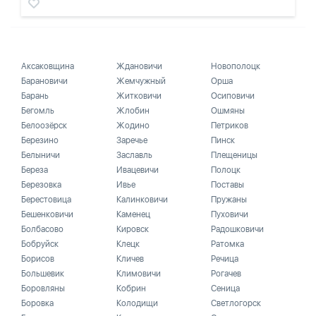
Аксаковщина
Ждановичи
Новополоцк
Барановичи
Жемчужный
Орша
Барань
Житковичи
Осиповичи
Бегомль
Жлобин
Ошмяны
Белоозёрск
Жодино
Петриков
Березино
Заречье
Пинск
Белыничи
Заславль
Плещеницы
Береза
Ивацевичи
Полоцк
Березовка
Ивье
Поставы
Берестовица
Калинковичи
Пружаны
Бешенковичи
Каменец
Пуховичи
Болбасово
Кировск
Радошковичи
Бобруйск
Клецк
Ратомка
Борисов
Кличев
Речица
Большевик
Климовичи
Рогачев
Боровляны
Кобрин
Сеница
Боровка
Колодищи
Светлогорск