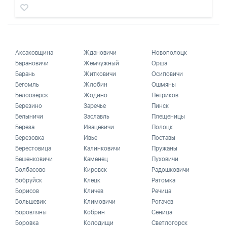
Аксаковщина
Ждановичи
Новополоцк
Барановичи
Жемчужный
Орша
Барань
Житковичи
Осиповичи
Бегомль
Жлобин
Ошмяны
Белоозёрск
Жодино
Петриков
Березино
Заречье
Пинск
Белыничи
Заславль
Плещеницы
Береза
Ивацевичи
Полоцк
Березовка
Ивье
Поставы
Берестовица
Калинковичи
Пружаны
Бешенковичи
Каменец
Пуховичи
Болбасово
Кировск
Радошковичи
Бобруйск
Клецк
Ратомка
Борисов
Кличев
Речица
Большевик
Климовичи
Рогачев
Боровляны
Кобрин
Сеница
Боровка
Колодищи
Светлогорск