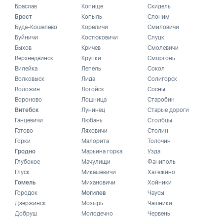
Браслав
Копище
Скидель
Брест
Копыль
Слоним
Буда-Кошелево
Кореличи
Смиловичи
Буйничи
Костюковичи
Слуцк
Быхов
Кричев
Смолевичи
Верхнедвинск
Крупки
Сморгонь
Вилейка
Лепель
Сокол
Волковыск
Лида
Солигорск
Воложин
Логойск
Сосны
Вороново
Лошница
Старобин
Витебск
Лунинец
Старые дороги
Ганцевичи
Любань
Столбцы
Гатово
Ляховичи
Столин
Горки
Малорита
Толочин
Гродно
Марьина горка
Узда
Глубокое
Мачулищи
Фаниполь
Глуск
Микашевичи
Хатежино
Гомель
Михановичи
Хойники
Городок
Могилев
Чаусы
Дзержинск
Мозырь
Чашники
Добруш
Молодечно
Червень