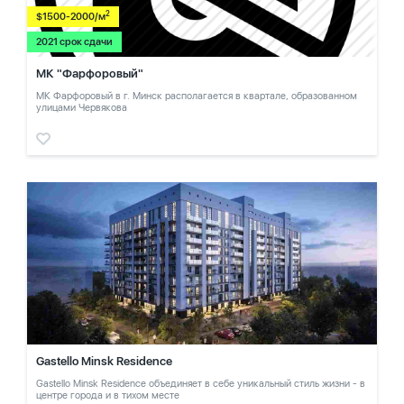
2
$1500-2000/м
2021 срок сдачи
МК "Фарфоровый"
МК Фарфоровый в г. Минск располагается в квартале, образованном
улицами Червякова
Gastello Minsk Residence
Gastello Minsk Residence объединяет в себе уникальный стиль жизни - в
центре города и в тихом месте