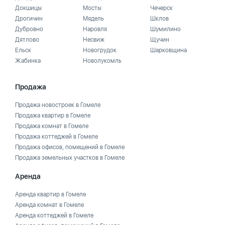
Докшицы
Мосты
Чечерск
Дрогичин
Мядель
Шклов
Дубровно
Наровля
Шумилино
Дятлово
Несвиж
Щучин
Ельск
Новогрудок
Шарковщина
Жабинка
Новолукомль
Продажа
Продажа новостроек в Гомеле
Продажа квартир в Гомеле
Продажа комнат в Гомеле
Продажа коттеджей в Гомеле
Продажа офисов, помещений в Гомеле
Продажа земельных участков в Гомеле
Аренда
Аренда квартир в Гомеле
Аренда комнат в Гомеле
Аренда коттеджей в Гомеле