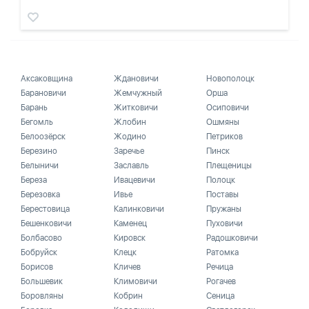
Аксаковщина
Ждановичи
Новополоцк
Барановичи
Жемчужный
Орша
Барань
Житковичи
Осиповичи
Бегомль
Жлобин
Ошмяны
Белоозёрск
Жодино
Петриков
Березино
Заречье
Пинск
Белыничи
Заславль
Плещеницы
Береза
Ивацевичи
Полоцк
Березовка
Ивье
Поставы
Берестовица
Калинковичи
Пружаны
Бешенковичи
Каменец
Пуховичи
Болбасово
Кировск
Радошковичи
Бобруйск
Клецк
Ратомка
Борисов
Кличев
Речица
Большевик
Климовичи
Рогачев
Боровляны
Кобрин
Сеница