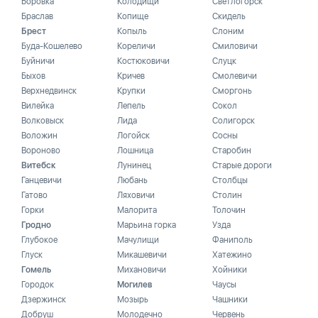
Боровка
Колодищи
Светлогорск
Браслав
Копище
Скидель
Брест
Копыль
Слоним
Буда-Кошелево
Кореличи
Смиловичи
Буйничи
Костюковичи
Слуцк
Быхов
Кричев
Смолевичи
Верхнедвинск
Крупки
Сморгонь
Вилейка
Лепель
Сокол
Волковыск
Лида
Солигорск
Воложин
Логойск
Сосны
Вороново
Лошница
Старобин
Витебск
Лунинец
Старые дороги
Ганцевичи
Любань
Столбцы
Гатово
Ляховичи
Столин
Горки
Малорита
Толочин
Гродно
Марьина горка
Узда
Глубокое
Мачулищи
Фаниполь
Глуск
Микашевичи
Хатежино
Гомель
Михановичи
Хойники
Городок
Могилев
Чаусы
Дзержинск
Мозырь
Чашники
Добруш
Молодечно
Червень