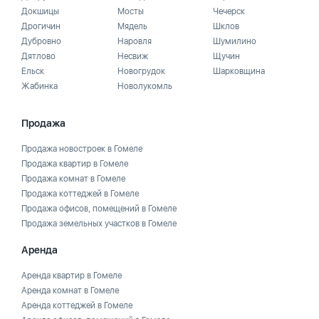
Докшицы
Мосты
Чечерск
Дрогичин
Мядель
Шклов
Дубровно
Наровля
Шумилино
Дятлово
Несвиж
Щучин
Ельск
Новогрудок
Шарковщина
Жабинка
Новолукомль
Продажа
Продажа новостроек в Гомеле
Продажа квартир в Гомеле
Продажа комнат в Гомеле
Продажа коттеджей в Гомеле
Продажа офисов, помещений в Гомеле
Продажа земельных участков в Гомеле
Аренда
Аренда квартир в Гомеле
Аренда комнат в Гомеле
Аренда коттеджей в Гомеле