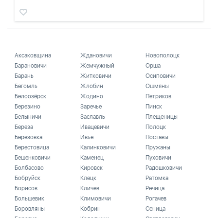
Аксаковщина
Ждановичи
Новополоцк
Барановичи
Жемчужный
Орша
Барань
Житковичи
Осиповичи
Бегомль
Жлобин
Ошмяны
Белоозёрск
Жодино
Петриков
Березино
Заречье
Пинск
Белыничи
Заславль
Плещеницы
Береза
Ивацевичи
Полоцк
Березовка
Ивье
Поставы
Берестовица
Калинковичи
Пружаны
Бешенковичи
Каменец
Пуховичи
Болбасово
Кировск
Радошковичи
Бобруйск
Клецк
Ратомка
Борисов
Кличев
Речица
Большевик
Климовичи
Рогачев
Боровляны
Кобрин
Сеница