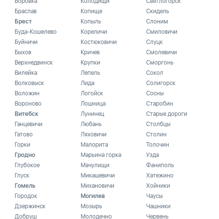
Боровка
Колодищи
Светлогорск
Браслав
Копище
Скидель
Брест
Копыль
Слоним
Буда-Кошелево
Кореличи
Смиловичи
Буйничи
Костюковичи
Слуцк
Быхов
Кричев
Смолевичи
Верхнедвинск
Крупки
Сморгонь
Вилейка
Лепель
Сокол
Волковыск
Лида
Солигорск
Воложин
Логойск
Сосны
Вороново
Лошница
Старобин
Витебск
Лунинец
Старые дороги
Ганцевичи
Любань
Столбцы
Гатово
Ляховичи
Столин
Горки
Малорита
Толочин
Гродно
Марьина горка
Узда
Глубокое
Мачулищи
Фаниполь
Глуск
Микашевичи
Хатежино
Гомель
Михановичи
Хойники
Городок
Могилев
Чаусы
Дзержинск
Мозырь
Чашники
Добруш
Молодечно
Червень