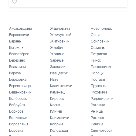
Аксаковщина
Ждановичи
Новополоцк
Барановичи
Жемчужный
Орша
Барань
Житковичи
Осиповичи
Бегомль
Жлобин
Ошмяны
Белоозёрск
Жодино
Петриков
Березино
Заречье
Пинск
Белыничи
Заславль
Плещеницы
Береза
Ивацевичи
Полоцк
Березовка
Ивье
Поставы
Берестовица
Калинковичи
Пружаны
Бешенковичи
Каменец
Пуховичи
Болбасово
Кировск
Радошковичи
Бобруйск
Клецк
Ратомка
Борисов
Кличев
Речица
Большевик
Климовичи
Рогачев
Боровляны
Кобрин
Сеница
Боровка
Колодищи
Светлогорск