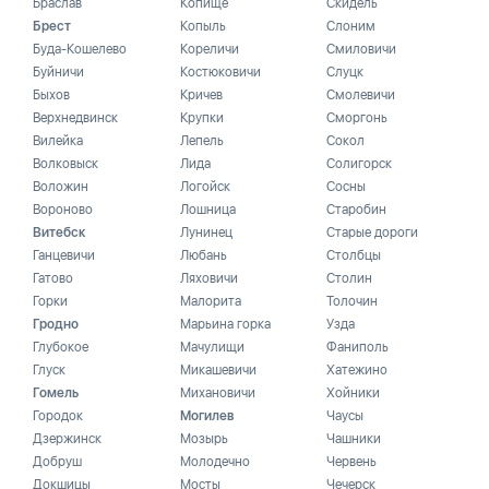
Браслав
Копище
Скидель
Брест
Копыль
Слоним
Буда-Кошелево
Кореличи
Смиловичи
Буйничи
Костюковичи
Слуцк
Быхов
Кричев
Смолевичи
Верхнедвинск
Крупки
Сморгонь
Вилейка
Лепель
Сокол
Волковыск
Лида
Солигорск
Воложин
Логойск
Сосны
Вороново
Лошница
Старобин
Витебск
Лунинец
Старые дороги
Ганцевичи
Любань
Столбцы
Гатово
Ляховичи
Столин
Горки
Малорита
Толочин
Гродно
Марьина горка
Узда
Глубокое
Мачулищи
Фаниполь
Глуск
Микашевичи
Хатежино
Гомель
Михановичи
Хойники
Городок
Могилев
Чаусы
Дзержинск
Мозырь
Чашники
Добруш
Молодечно
Червень
Докшицы
Мосты
Чечерск