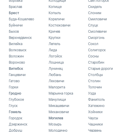
Боровка
Колодищи
Светлогорск
Браслав
Копище
Скидель
Брест
Копыль
Слоним
Буда-Кошелево
Кореличи
Смиловичи
Буйничи
Костюковичи
Слуцк
Быхов
Кричев
Смолевичи
Верхнедвинск
Крупки
Сморгонь
Вилейка
Лепель
Сокол
Волковыск
Лида
Солигорск
Воложин
Логойск
Сосны
Вороново
Лошница
Старобин
Витебск
Лунинец
Старые дороги
Ганцевичи
Любань
Столбцы
Гатово
Ляховичи
Столин
Горки
Малорита
Толочин
Гродно
Марьина горка
Узда
Глубокое
Мачулищи
Фаниполь
Глуск
Микашевичи
Хатежино
Гомель
Михановичи
Хойники
Городок
Могилев
Чаусы
Дзержинск
Мозырь
Чашники
Добруш
Молодечно
Червень