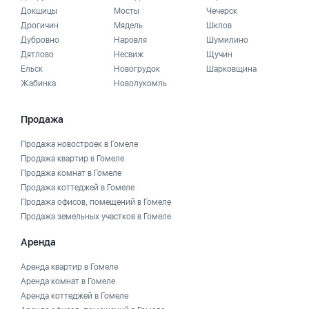
Докшицы
Мосты
Чечерск
Дрогичин
Мядель
Шклов
Дубровно
Наровля
Шумилино
Дятлово
Несвиж
Щучин
Ельск
Новогрудок
Шарковщина
Жабинка
Новолукомль
Продажа
Продажа новостроек в Гомеле
Продажа квартир в Гомеле
Продажа комнат в Гомеле
Продажа коттеджей в Гомеле
Продажа офисов, помещений в Гомеле
Продажа земельных участков в Гомеле
Аренда
Аренда квартир в Гомеле
Аренда комнат в Гомеле
Аренда коттеджей в Гомеле