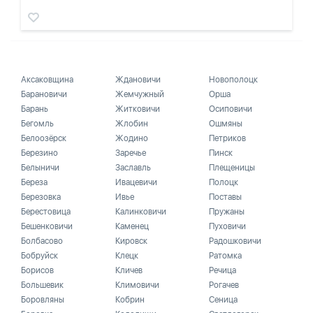
Аксаковщина
Ждановичи
Новополоцк
Барановичи
Жемчужный
Орша
Барань
Житковичи
Осиповичи
Бегомль
Жлобин
Ошмяны
Белоозёрск
Жодино
Петриков
Березино
Заречье
Пинск
Белыничи
Заславль
Плещеницы
Береза
Ивацевичи
Полоцк
Березовка
Ивье
Поставы
Берестовица
Калинковичи
Пружаны
Бешенковичи
Каменец
Пуховичи
Болбасово
Кировск
Радошковичи
Бобруйск
Клецк
Ратомка
Борисов
Кличев
Речица
Большевик
Климовичи
Рогачев
Боровляны
Кобрин
Сеница