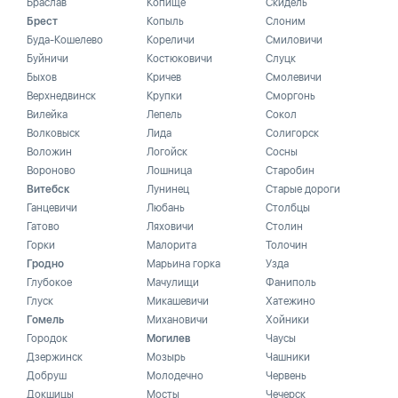
Браслав
Копище
Скидель
Брест
Копыль
Слоним
Буда-Кошелево
Кореличи
Смиловичи
Буйничи
Костюковичи
Слуцк
Быхов
Кричев
Смолевичи
Верхнедвинск
Крупки
Сморгонь
Вилейка
Лепель
Сокол
Волковыск
Лида
Солигорск
Воложин
Логойск
Сосны
Вороново
Лошница
Старобин
Витебск
Лунинец
Старые дороги
Ганцевичи
Любань
Столбцы
Гатово
Ляховичи
Столин
Горки
Малорита
Толочин
Гродно
Марьина горка
Узда
Глубокое
Мачулищи
Фаниполь
Глуск
Микашевичи
Хатежино
Гомель
Михановичи
Хойники
Городок
Могилев
Чаусы
Дзержинск
Мозырь
Чашники
Добруш
Молодечно
Червень
Докшицы
Мосты
Чечерск