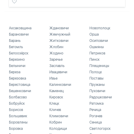
Аксаковщина
Ждановичи
Новополоцк
Барановичи
Жемчужный
Орша
Барань
Житковичи
Осиповичи
Бегомль
Жлобин
Ошмяны
Белоозёрск
Жодино
Петриков
Березино
Заречье
Пинск
Белыничи
Заславль
Плещеницы
Береза
Ивацевичи
Полоцк
Березовка
Ивье
Поставы
Берестовица
Калинковичи
Пружаны
Бешенковичи
Каменец
Пуховичи
Болбасово
Кировск
Радошковичи
Бобруйск
Клецк
Ратомка
Борисов
Кличев
Речица
Большевик
Климовичи
Рогачев
Боровляны
Кобрин
Сеница
Боровка
Колодищи
Светлогорск