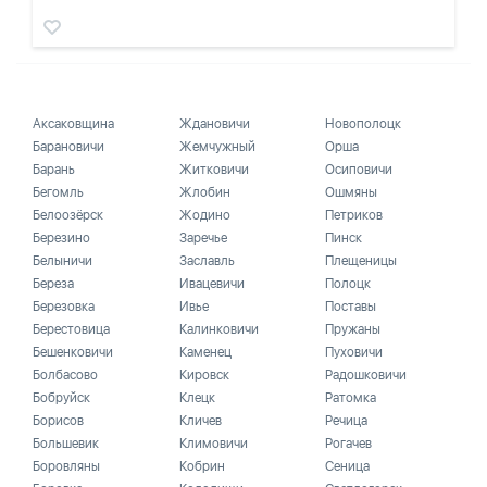
Аксаковщина
Ждановичи
Новополоцк
Барановичи
Жемчужный
Орша
Барань
Житковичи
Осиповичи
Бегомль
Жлобин
Ошмяны
Белоозёрск
Жодино
Петриков
Березино
Заречье
Пинск
Белыничи
Заславль
Плещеницы
Береза
Ивацевичи
Полоцк
Березовка
Ивье
Поставы
Берестовица
Калинковичи
Пружаны
Бешенковичи
Каменец
Пуховичи
Болбасово
Кировск
Радошковичи
Бобруйск
Клецк
Ратомка
Борисов
Кличев
Речица
Большевик
Климовичи
Рогачев
Боровляны
Кобрин
Сеница