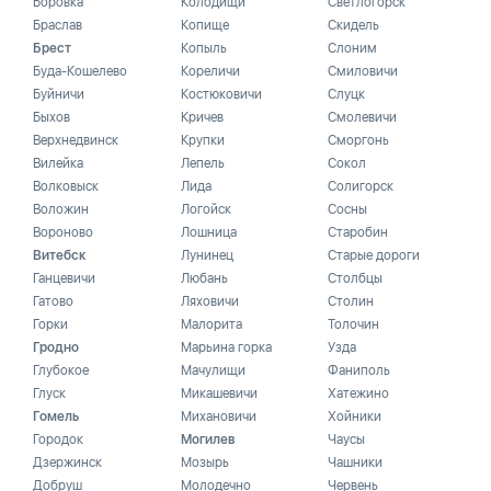
Боровка
Колодищи
Светлогорск
Браслав
Копище
Скидель
Брест
Копыль
Слоним
Буда-Кошелево
Кореличи
Смиловичи
Буйничи
Костюковичи
Слуцк
Быхов
Кричев
Смолевичи
Верхнедвинск
Крупки
Сморгонь
Вилейка
Лепель
Сокол
Волковыск
Лида
Солигорск
Воложин
Логойск
Сосны
Вороново
Лошница
Старобин
Витебск
Лунинец
Старые дороги
Ганцевичи
Любань
Столбцы
Гатово
Ляховичи
Столин
Горки
Малорита
Толочин
Гродно
Марьина горка
Узда
Глубокое
Мачулищи
Фаниполь
Глуск
Микашевичи
Хатежино
Гомель
Михановичи
Хойники
Городок
Могилев
Чаусы
Дзержинск
Мозырь
Чашники
Добруш
Молодечно
Червень