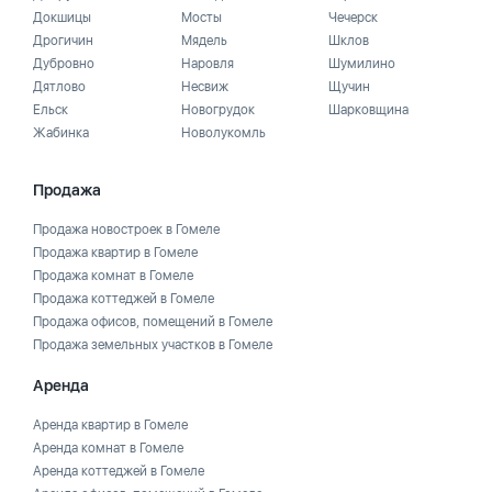
Докшицы
Мосты
Чечерск
Дрогичин
Мядель
Шклов
Дубровно
Наровля
Шумилино
Дятлово
Несвиж
Щучин
Ельск
Новогрудок
Шарковщина
Жабинка
Новолукомль
Продажа
Продажа новостроек в Гомеле
Продажа квартир в Гомеле
Продажа комнат в Гомеле
Продажа коттеджей в Гомеле
Продажа офисов, помещений в Гомеле
Продажа земельных участков в Гомеле
Аренда
Аренда квартир в Гомеле
Аренда комнат в Гомеле
Аренда коттеджей в Гомеле