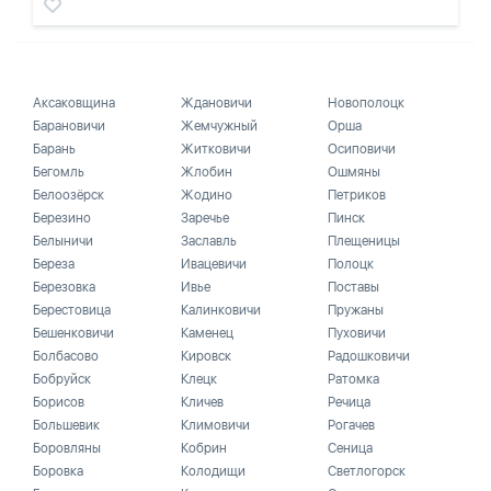
Аксаковщина
Ждановичи
Новополоцк
Барановичи
Жемчужный
Орша
Барань
Житковичи
Осиповичи
Бегомль
Жлобин
Ошмяны
Белоозёрск
Жодино
Петриков
Березино
Заречье
Пинск
Белыничи
Заславль
Плещеницы
Береза
Ивацевичи
Полоцк
Березовка
Ивье
Поставы
Берестовица
Калинковичи
Пружаны
Бешенковичи
Каменец
Пуховичи
Болбасово
Кировск
Радошковичи
Бобруйск
Клецк
Ратомка
Борисов
Кличев
Речица
Большевик
Климовичи
Рогачев
Боровляны
Кобрин
Сеница
Боровка
Колодищи
Светлогорск