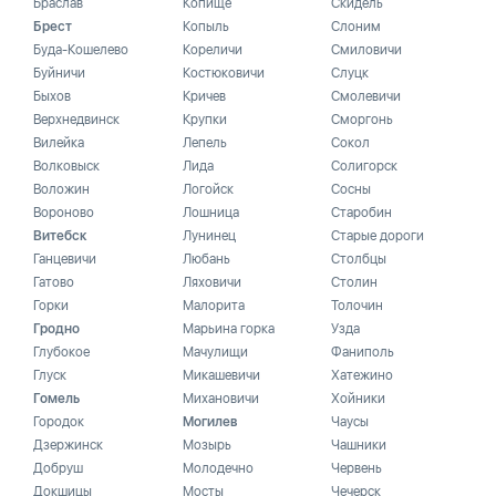
Браслав
Копище
Скидель
Брест
Копыль
Слоним
Буда-Кошелево
Кореличи
Смиловичи
Буйничи
Костюковичи
Слуцк
Быхов
Кричев
Смолевичи
Верхнедвинск
Крупки
Сморгонь
Вилейка
Лепель
Сокол
Волковыск
Лида
Солигорск
Воложин
Логойск
Сосны
Вороново
Лошница
Старобин
Витебск
Лунинец
Старые дороги
Ганцевичи
Любань
Столбцы
Гатово
Ляховичи
Столин
Горки
Малорита
Толочин
Гродно
Марьина горка
Узда
Глубокое
Мачулищи
Фаниполь
Глуск
Микашевичи
Хатежино
Гомель
Михановичи
Хойники
Городок
Могилев
Чаусы
Дзержинск
Мозырь
Чашники
Добруш
Молодечно
Червень
Докшицы
Мосты
Чечерск