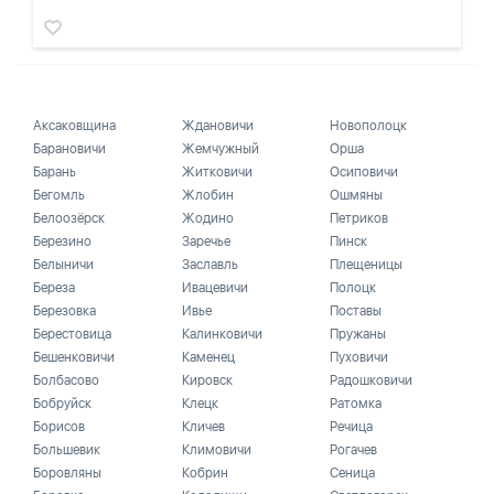
Аксаковщина
Ждановичи
Новополоцк
Барановичи
Жемчужный
Орша
Барань
Житковичи
Осиповичи
Бегомль
Жлобин
Ошмяны
Белоозёрск
Жодино
Петриков
Березино
Заречье
Пинск
Белыничи
Заславль
Плещеницы
Береза
Ивацевичи
Полоцк
Березовка
Ивье
Поставы
Берестовица
Калинковичи
Пружаны
Бешенковичи
Каменец
Пуховичи
Болбасово
Кировск
Радошковичи
Бобруйск
Клецк
Ратомка
Борисов
Кличев
Речица
Большевик
Климовичи
Рогачев
Боровляны
Кобрин
Сеница