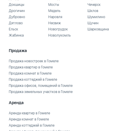
Докшицы
Мосты
Чечерск
Дрогичин
Мядель
Шклов
Дубровно
Наровля
Шумилино
Дятлово
Несвиж
Щучин
Ельск
Новогрудок
Шарковщина
Жабинка
Новолукомль
Продажа
Продажа новостроек в Гомеле
Продажа квартир в Гомеле
Продажа комнат в Гомеле
Продажа коттеджей в Гомеле
Продажа офисов, помещений в Гомеле
Продажа земельных участков в Гомеле
Аренда
Аренда квартир в Гомеле
Аренда комнат в Гомеле
Аренда коттеджей в Гомеле