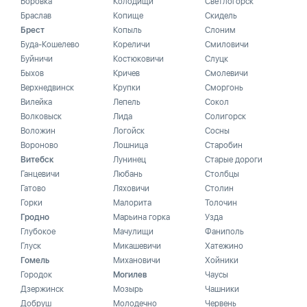
Боровка
Колодищи
Светлогорск
Браслав
Копище
Скидель
Брест
Копыль
Слоним
Буда-Кошелево
Кореличи
Смиловичи
Буйничи
Костюковичи
Слуцк
Быхов
Кричев
Смолевичи
Верхнедвинск
Крупки
Сморгонь
Вилейка
Лепель
Сокол
Волковыск
Лида
Солигорск
Воложин
Логойск
Сосны
Вороново
Лошница
Старобин
Витебск
Лунинец
Старые дороги
Ганцевичи
Любань
Столбцы
Гатово
Ляховичи
Столин
Горки
Малорита
Толочин
Гродно
Марьина горка
Узда
Глубокое
Мачулищи
Фаниполь
Глуск
Микашевичи
Хатежино
Гомель
Михановичи
Хойники
Городок
Могилев
Чаусы
Дзержинск
Мозырь
Чашники
Добруш
Молодечно
Червень